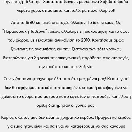
την εποχή τίτλο της "Χασαποταβέρνας", με ξέφρενα Σαββατόβραδα
γεμάτα χορό, σπασίματα και πολύ, μα πολύ κλαρίνο!!
Από το 1990 και μετά οι εποχές άλλαξαν. Το ίδιο κι εμείς. Ως
"Παραδοσιακή Ταβέρνα" πλέον, αλλάξαμε τη διακόσμηση και το ύφος
του χώρου, με τελαυταία ανακαίνιση το 2010. Κρατήσαμε όμως
ζωντανές τις αναμνήσεις και την ζεστασιά των τότε χρόνων,
διατηρώντας για 3η γενιά την οικογενειακή παράδοση στις συνταγές,
την ποιότητα και τη φιλοξενία.
Συνεχίζουμε να φτιάχνουμε όλα τα πιάτα μας μόνοι μας! Κι αυτί γιατί
δεν θα αφήναμε ποτέ κάτι τυποποιημένο, έτοιμο ή κατεψυγμένο να
χαλάσει το όνομα που με τόσο κόπο έφτιαξαν οι παπούδες και τ΄λοση
όρεξη διατήρησαν οι γονείς μας.
Κύριος σκοπός μας δεν είναι το χρηματικό κέρδος. Πραγματικό κέρδος
για εμάς ήταν, είναι και θα είναι να καταφέρουμε να σας κάνουμε